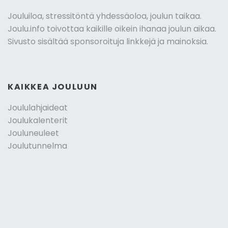
Jouluiloa, stressitöntä yhdessäoloa, joulun taikaa.
Joulu.info toivottaa kaikille oikein ihanaa joulun aikaa.
Sivusto sisältää sponsoroituja linkkejä ja mainoksia.
KAIKKEA JOULUUN
Joululahjaideat
Joulukalenterit
Jouluneuleet
Joulutunnelma