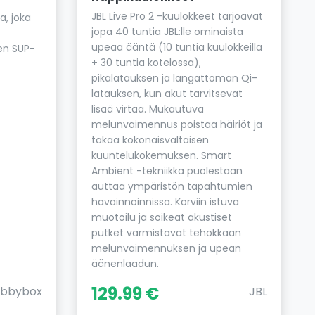
JBL Live Pro 2 -kuulokkeet tarjoavat
a, joka
jopa 40 tuntia JBL:lle ominaista
upeaa ääntä (10 tuntia kuulokkeilla
en SUP-
+ 30 tuntia kotelossa),
pikalatauksen ja langattoman Qi-
latauksen, kun akut tarvitsevat
lisää virtaa. Mukautuva
melunvaimennus poistaa häiriöt ja
takaa kokonaisvaltaisen
kuuntelukokemuksen. Smart
Ambient -tekniikka puolestaan
auttaa ympäristön tapahtumien
havainnoinnissa. Korviin istuva
muotoilu ja soikeat akustiset
putket varmistavat tehokkaan
melunvaimennuksen ja upean
äänenlaadun.
129.99 €
bbybox
JBL