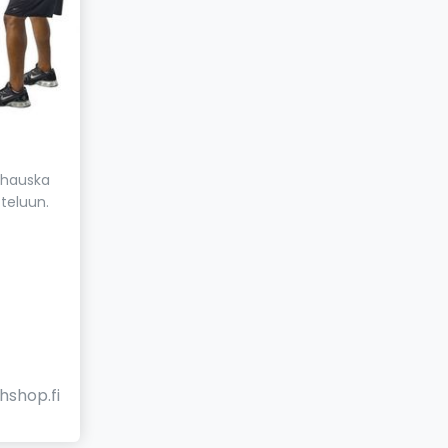
, hauska
tteluun.
hshop.fi