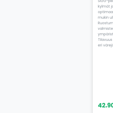
SIGG-pil
kylmät 
optimaal
mukin ul
Ruostum
valmiste
ympärist
Tilavuus 
eri värej
42.9