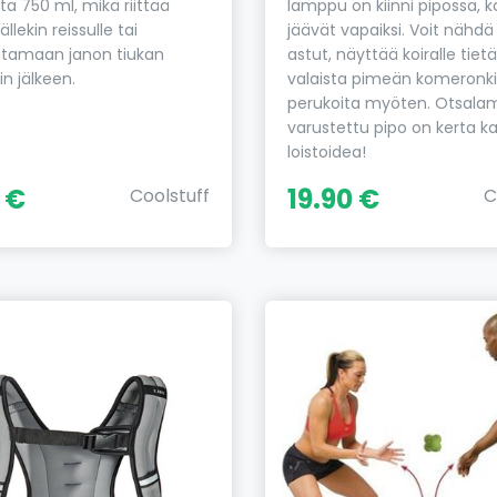
ta 750 ml, mikä riittää
lamppu on kiinni pipossa, 
lekin reissulle tai
jäävät vapaiksi. Voit nähdä
amaan janon tiukan
astut, näyttää koiralle tietä
in jälkeen.
valaista pimeän komeronk
perukoita myöten. Otsala
varustettu pipo on kerta ka
loistoidea!
 €
19.90 €
Coolstuff
C