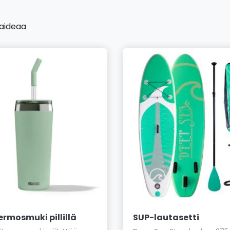
jaideaa
ermosmuki pillillä
SUP-lautasetti