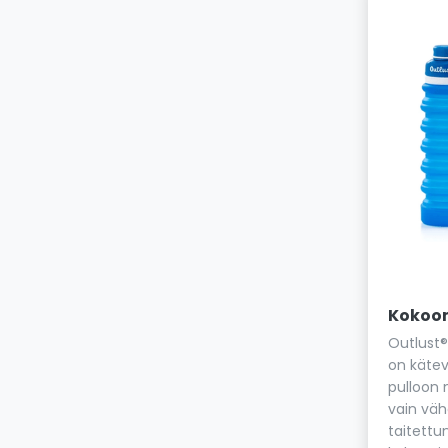
Kokoon
Outlust®
on kätev
pulloon 
vain väh
taitettu