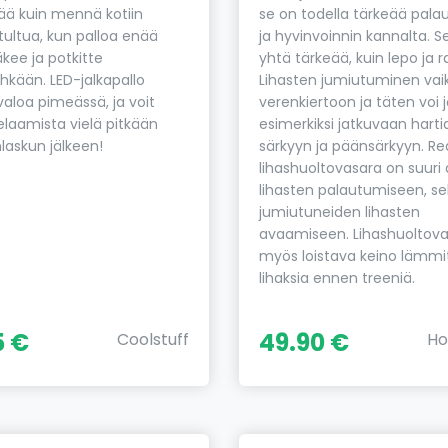
ä kuin mennä kotiin
se on todella tärkeää pal
ultua, kun palloa enää
ja hyvinvoinnin kannalta. S
äkee ja potkitte
yhtä tärkeää, kuin lepo ja r
kään. LED-jalkapallo
Lihasten jumiutuminen vai
aloa pimeässä, ja voit
verenkiertoon ja täten voi 
elaamista vielä pitkään
esimerkiksi jatkuvaan hart
laskun jälkeen!
särkyyn ja päänsärkyyn. Re
lihashuoltovasara on suuri
lihasten palautumiseen, s
jumiutuneiden lihasten
avaamiseen. Lihashuoltov
myös loistava keino lämmi
lihaksia ennen treeniä.
5 €
49.90 €
Coolstuff
Ho