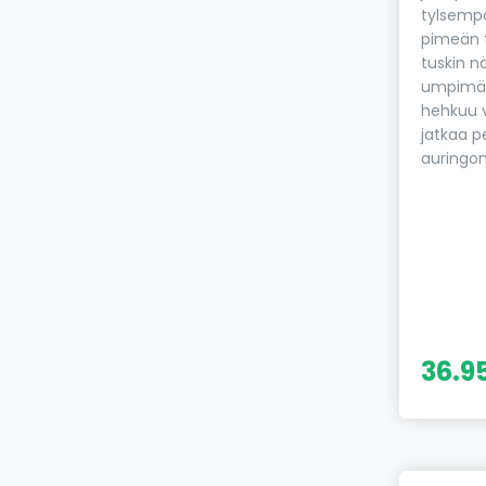
tylsempä
pimeän t
tuskin n
umpimäh
hehkuu v
jatkaa p
auringon
36.9