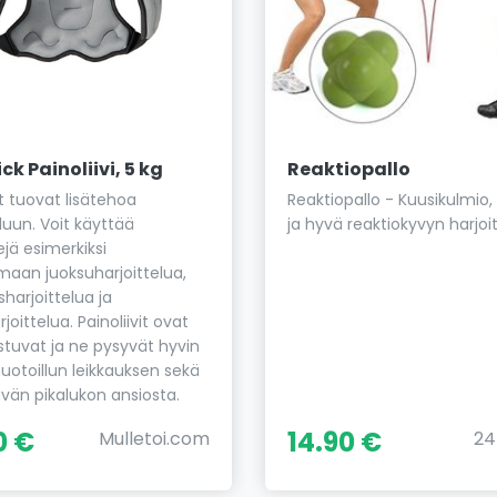
k Painoliivi, 5 kg
Reaktiopallo
it tuovat lisätehoa
Reaktiopallo - Kuusikulmio
luun. Voit käyttää
ja hyvä reaktiokyvyn harjoi
ejä esimerkiksi
aan juoksuharjoittelua,
sharjoittelua ja
oittelua. Painoliivit ovat
istuvat ja ne pysyvät hyvin
uotoillun leikkauksen sekä
tävän pikalukon ansiosta.
0 €
14.90 €
Mulletoi.com
24