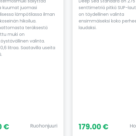
litermosmuki säilyttää
Deep Sea Standard on 275
ja kuumat juomasi
senttimetriä pitkä SUP-laut
isessa lämpötilassa ilman
on täydellinen valinta
koseinän hikoilua.
ensimmäiseksi koko perhe
attomasta teräksestä
laudaksi.
ttu muki on
öystävällinen valinta.
0,6 litraa. Saatavilla useita
ä.
0 €
179.00 €
Ruohonjuuri
Ho