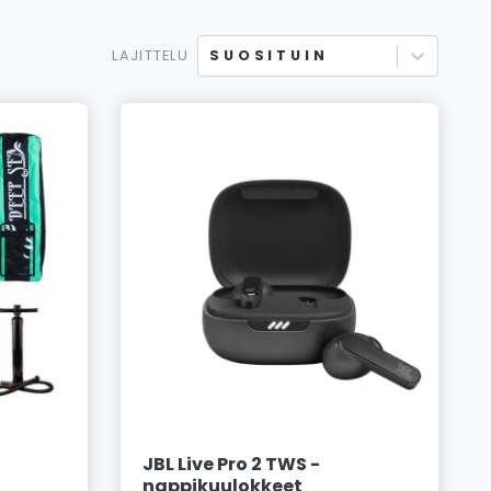
LAJITTELU
SUOSITUIN
JBL Live Pro 2 TWS -
nappikuulokkeet