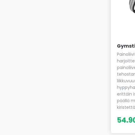
Gymstic
Painoliiv
harjoitte
painoliiv
tehostam
liikkuvuu
hyppyharj
erittäin 
päällä m
kiristet
54.9