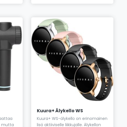
Kuura+ Älykello WS
saattaa
Kuura+ WS-älykello on erinomainen
, mutta
lisä aktiiviselle liikkujalle. Älykellon