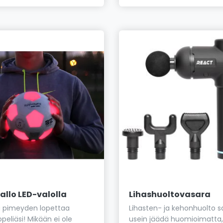
allo LED-valolla
Lihashuoltovasara
a pimeyden lopettaa
Lihasten- ja kehonhuolto 
opeliäsi! Mikään ei ole
usein jäädä huomioimatta