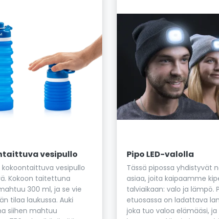
taittuva vesipullo
Pipo LED-valolla
 kokoontaittuva vesipullo
Tässä pipossa yhdistyvät n
ä. Kokoon taitettuna
asiaa, joita kaipaamme kip
mahtuu 300 ml, ja se vie
talviaikaan: valo ja lämpö. 
än tilaa laukussa. Auki
etuosassa on ladattava l
na siihen mahtuu
joka tuo valoa elämääsi, ja