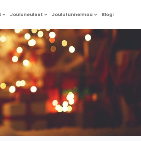
t
Jouluneuleet
Joulutunnelmaa
Blogi