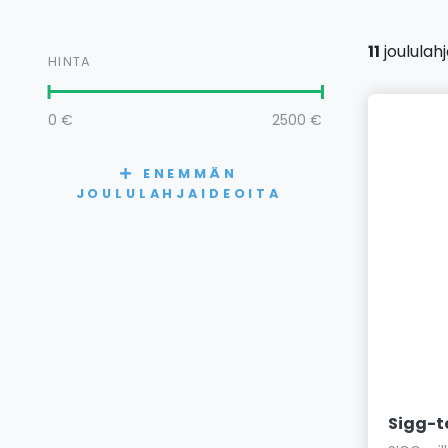
11
joululah
HINTA
0
€
2500
€
ENEMMÄN
JOULULAHJAIDEOITA
Sigg-t