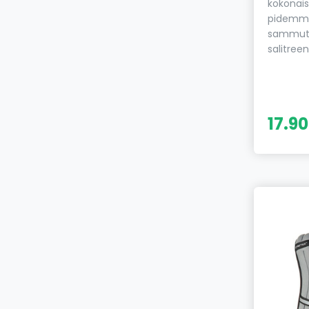
kokonais
pidemmäl
sammutt
salitreen
17.90