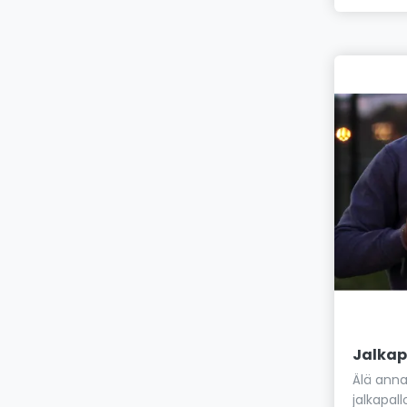
Jalkap
Älä ann
jalkapall