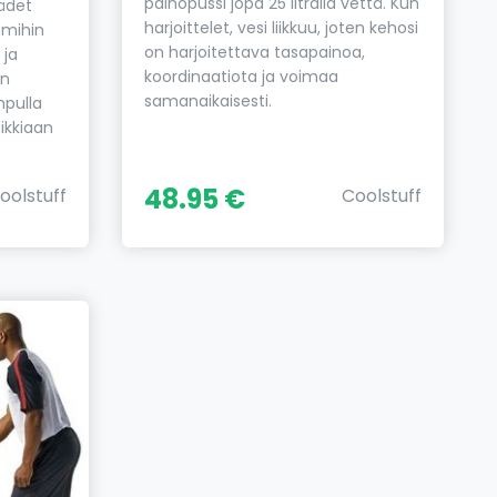
painopussi jopa 25 litralla vettä. Kun
kädet
harjoittelet, vesi liikkuu, joten kehosi
 mihin
on harjoitettava tasapainoa,
 ja
koordinaatiota ja voimaa
in
samanaikaisesti.
mpulla
ikkiaan
48.95 €
oolstuff
Coolstuff