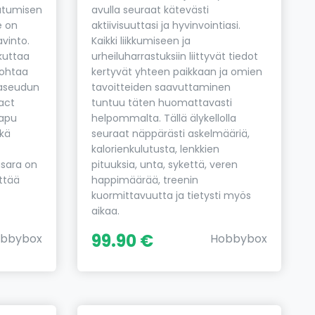
autumisen
avulla seuraat kätevästi
e on
aktiivisuuttasi ja hyvinvointiasi.
avinto.
Kaikki liikkumiseen ja
kuttaa
urheiluharrastuksiin liittyvät tiedot
johtaa
kertyvät yhteen paikkaan ja omien
iaseudun
tavoitteiden saavuttaminen
act
tuntuu täten huomattavasti
 apu
helpommalta. Tällä älykellolla
ekä
seuraat näppärästi askelmääriä,
kalorienkulutusta, lenkkien
asara on
pituuksia, unta, sykettä, veren
ttää
happimäärää, treenin
kuormittavuutta ja tietysti myös
aikaa.
99.90 €
bbybox
Hobbybox