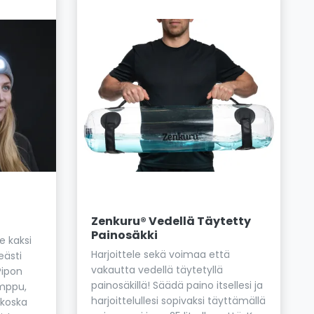
Zenkuru® Vedellä Täytetty
Painosäkki
e kaksi
Harjoittele sekä voimaa että
eästi
vakautta vedellä täytetyllä
Pipon
painosäkillä! Säädä paino itsellesi ja
amppu,
harjoittelullesi sopivaksi täyttämällä
 koska